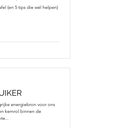
el (en 5 tips die wél helpen)
IFACTS: SUIKER
grijke energiebron voor ons
en kernrol binnen de
te...