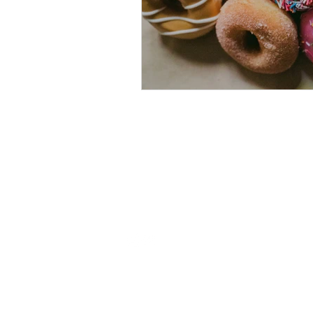
Over the mini coaches
Contact
Veelgestelde vragen
Algemene voorwaarden
©2021 door The mini coaches.