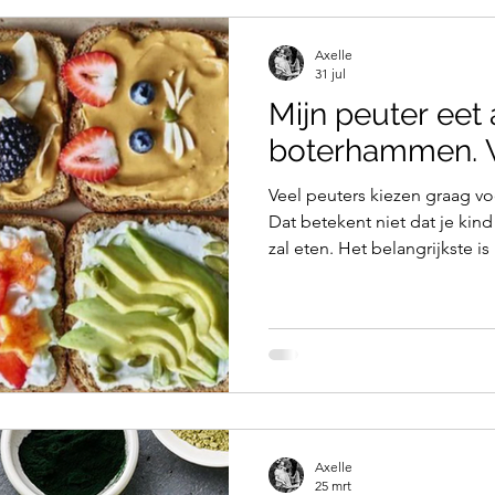
Axelle
31 jul
Mijn peuter eet 
boterhammen. 
Veel peuters kiezen graag v
Dat betekent niet dat je kind
zal eten. Het belangrijkste is hoe je hiermee omgaat.
Want je, dat selectief eetge
als je niets onderneemt.
Axelle
25 mrt