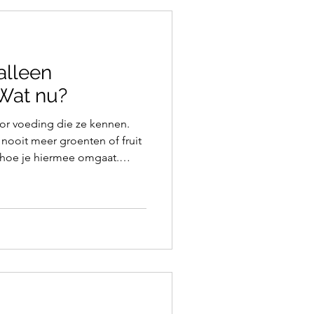
alleen
Wat nu?
oor voeding die ze kennen.
 nooit meer groenten of fruit
drag kan wél blijven aanslepen