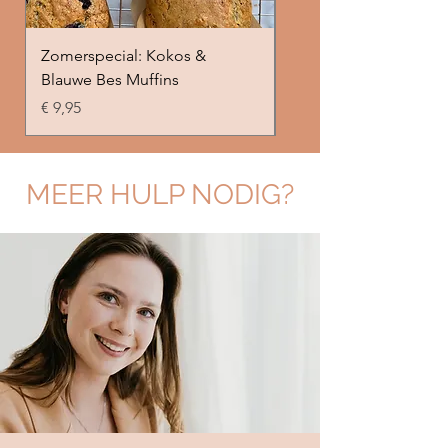
Zomerspecial: Kokos &
Appel & banaan spelt
Blauwe Bes Muffins
Prijs
€ 9,95
Prijs
€ 9,95
MEER HULP NODIG?