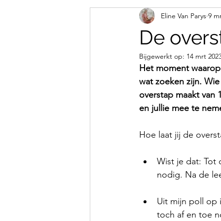
Eline Van Parys
9 mr
De overs
Bijgewerkt op:
14 mrt 202
Het moment waarop j
wat zoeken zijn. Wie
overstap maakt van 1
en jullie mee te neme
Hoe laat jij de over
Wist je dat: Tot
nodig. Na de leef
Uit mijn poll op
toch af en toe 