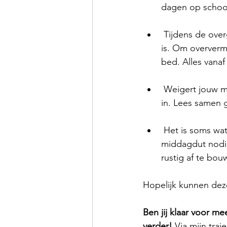
dagen op school
 Tijdens de overgang is de kans groot dat jouw kindje rond de vooravond sneller moe 
is. Om oververmo
bed. Alles vanaf
 Weigert jouw mini de middagdut? Plan rond de middag toch even een rustig moment 
in. Lees samen g
 Het is soms wat zoeken: op sommige dagen heeft je kindje misschien geen 
middagdut nodig
rustig af te bo
Hopelijk kunnen deze
Ben jij klaar voor m
verder!
 Via mijn traje