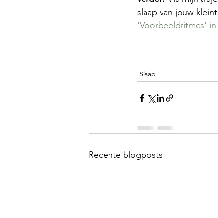
slaap van jouw kleintj
'Voorbeeldritmes' i
Slaap
Recente blogposts