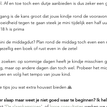
. Af en toe toch een dutje aanbieden is dus zeker een 
eidheid tegen te gaan steek je mini tijdelijk een half uu
 18 h is prima
ezellig een boek of rust even in de zetel
, maar op andere dagen dan toch wel. Probeer het mi
uwen en volg het tempo van jouw kind. 
 tips jou wat extra houvast bieden 🙏
eer slaap maar weet je niet goed waar te beginnen? Ik hel
ct '
De slaapkampioen
'  of 
losse consultaties 
werken we 