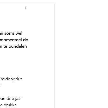
an soms wel 
i momenteel de 
en te bundelen 
n middagdut 
. 
an drie jaar 
de drukke 