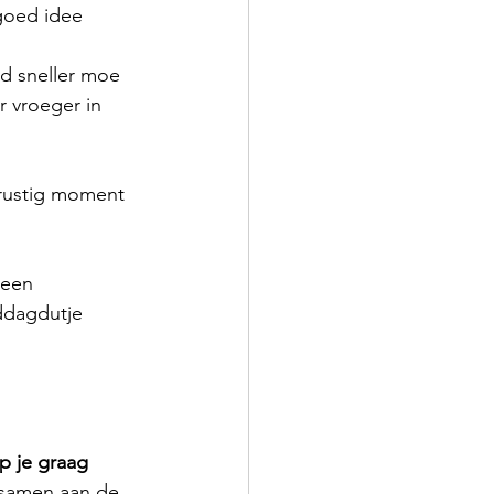
goed idee
r vroeger in 
ddagdutje 
p je graag 
samen aan de 